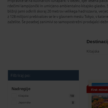
Pripravite se na kulinarični lunapark! V deželi, kjer lesena palč
rdečimi lampijončki in umirjeno ambientalno kitajsko glasbo. 
bližnji jami odkrili skoraj 20 metrov velikega hadrozavra, verj
z 128 milijoni prebivalcev se le v glavnem mestu Tokyo, v kate
zaželite. Še posebej zanimivi so samopostrežni prodajalci dežn
Destinac
Kitajska
Filtriraj po:
Nadregije
First minut
Kitajska
10
Japonska
5