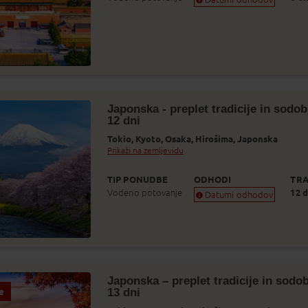
Zagotovljen odhod
Skoraj zagotovljen odhod
Zasedeno
Status je informativen. Lahko se spremeni
glede na dinamiko prodaje.
Japonska - preplet tradicije in sodob
12 dni
Tokio,
Kyoto,
Osaka,
Hirošima,
Japonska
Prikaži na zemljevidu
TIP PONUDBE
ODHODI
TRA
Vodeno potovanje
12 d
Datumi odhodov
Zagotovljen odhod
Skoraj zagotovljen odhod
Zasedeno
Status je informativen. Lahko se spremeni
glede na dinamiko prodaje.
Japonska – preplet tradicije in sodob
13 dni
e