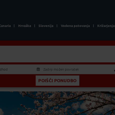
Canaria
Hrvaška
Slovenija
Vodena potovanja
Križarjenja
Lokacija
Vse ponudb
odhod
Zadnji možen povratek
POIŠČI PONUDBO
AVGUST 2026
Odrasla
S
Č
P
S
N
Otrok
9
30
31
1
2
5
6
7
8
9