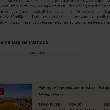
ka nadomesti klasičen pribor, uživajte v mavrici okusov. Okušajte hrano
Skrivališče dinozavrov – v Kitajskem mestu Zhoucheng se nahaja najv
etno enega največjih najdenih fosilov živali. Tisoč in en avtomat –
rem živi 13 milijonov Japoncev, nahaja 6 milijonov samopostrežnih pr
ikov in riževih rezancev, nekateri avtomati so tudi opremljeni z br
ije na Daljnem vzhodu
Japonska
Peking, Prepovedano mesto in Kitajs
e
Peking,
Kitajska
TIP PONUDBE
ODHODI
TRA
Vodeno potovanje
6 dn
Datumi odhodov