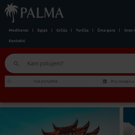
Mediteran
Egipt
Grčija
Turčija
Črna gora
Gran 
Kontakti
Kam potujem?
Vse ponudbe 
Prvi možen 
P
T
27
28
2
3
4