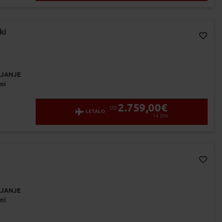
ki
Dodaj v Moj izbor
JANJE
ni
2.759,00
€
OD
LETALO
14
DNI
Dodaj v Moj izbor
JANJE
ni