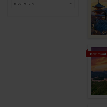
ni pomembno
ni pomembno
13
natančno kot navedeno
0
1 teden
0
2 tedna
5
od 1 do 4 dni
0
od 5 do 8 dni
1
od 9 do 15 dni
11
First minut
dni
0