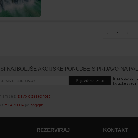
Skoraj zagotovljen odhod
Zasedeno
Status je informativen. Lahko se spremeni
glede na dinamiko prodaje.
1
2
You're
page
page
on
page
SI NAJBOLJŠE AKCIJSKE PONUDBE S PRIJAVO NA PA
In si oglejte n
Prijavite se zdaj
kotičke sveta
injam se z
izjavo o zasebnosti
o z
reCAPTCHA
po
pogojih
.
REZERVIRAJ
KONTAKT