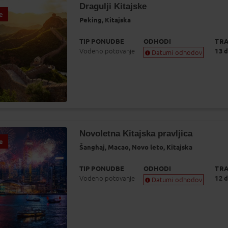
Dragulji Kitajske
e
Peking,
Kitajska
TIP PONUDBE
ODHODI
TRA
Vodeno potovanje
13 d
Datumi odhodov
Zagotovljen odhod
Skoraj zagotovljen odhod
Zasedeno
Status je informativen. Lahko se spremeni
glede na dinamiko prodaje.
Novoletna Kitajska pravljica
e
Šanghaj,
Macao,
Novo leto,
Kitajska
TIP PONUDBE
ODHODI
TRA
Vodeno potovanje
12 d
Datumi odhodov
Zagotovljen odhod
Skoraj zagotovljen odhod
Zasedeno
Status je informativen. Lahko se spremeni