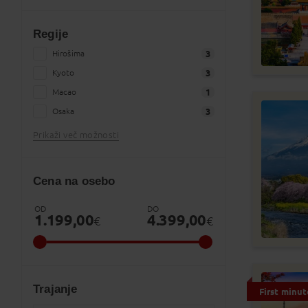
Regije
Hirošima
3
Kyoto
3
Macao
1
Osaka
3
Prikaži več možnosti
Cena na osebo
OD
DO
1.199,00
4.399,00
€
€
Trajanje
First minut