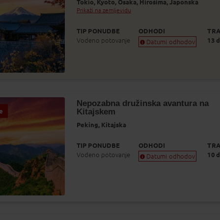
Tokio,
Kyoto,
Osaka,
Hirošima,
Japonska
Prikaži na zemljevidu
TIP PONUDBE
ODHODI
TRA
Vodeno potovanje
13 d
Datumi odhodov
Zagotovljen odhod
Skoraj zagotovljen odhod
Zasedeno
Status je informativen. Lahko se spremeni
glede na dinamiko prodaje.
Nepozabna družinska avantura na
Kitajskem
e
Peking,
Kitajska
TIP PONUDBE
ODHODI
TRA
Vodeno potovanje
10 d
Datumi odhodov
Zagotovljen odhod
Skoraj zagotovljen odhod
Zasedeno
Status je informativen. Lahko se spremeni
glede na dinamiko prodaje.