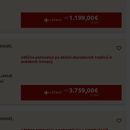
1.199,00
€
OD
LETALO
6
DNI
nosti,
Dodaj v Moj izbor
odlično potovanje po deželi starodavnih tradicij in
sodobnih inovacij
JANJE
ni
3.759,00
€
OD
LETALO
12
DNI
nosti,
Dodaj v Moj izbor
udobno potovanje z namestitvijo v preizkušenih