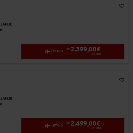
Dodaj v Moj izbor
JANJE
ni
2.399,00
€
OD
LETALO
13
DNI
Dodaj v Moj izbor
JANJE
ni
2.499,00
€
OD
LETALO
12
DNI