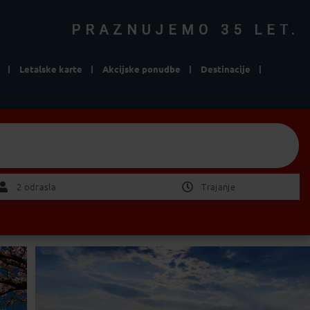
PRAZNUJEMO 35 LET.
Letalske karte
Akcijske ponudbe
Destinacije
e
Izberite Odhod/Povratek
2 Odrasla
2 odrasla
Trajanje
ni pomembno
1 teden
2 tedna
POTRDI
od 1 do 4 dni