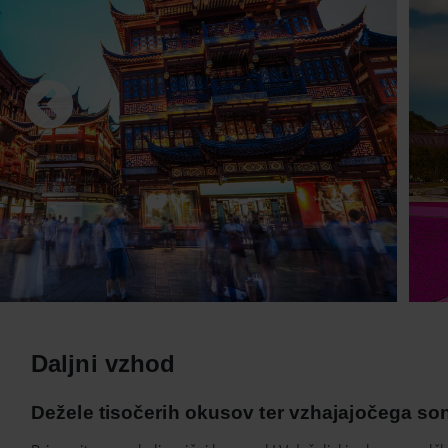
10
11
1
17
18
1
24
25
2
31
1
Prazniki
Daljni vzhod
Dežele tisočerih okusov ter vzhajajočega so