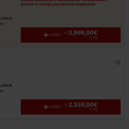
hotelih in vožnjo s turističnim avtobusom
JANJE
ni
3.999,00
€
OD
LETALO
13
DNI
Dodaj v Moj izbor
JANJE
ni
2.359,00
€
OD
LETALO
10
DNI