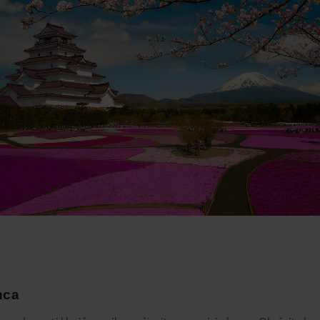
2
13
14
15
16
9
20
21
22
23
6
27
28
29
30
2
3
4
5
6
Najboljša cena
nca