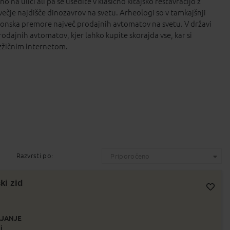
 na ulici ali pa se usedite v klasično kitajsko restavracijo z
ečje najdišče dinozavrov na svetu. Arheologi so v tamkajšnji
 Japonska premore največ prodajnih avtomatov na svetu. V državi
odajnih avtomatov, kjer lahko kupite skorajda vse, kar si
ezžičnim internetom.
Razvrsti po:
Priporočeno
ki zid
Dodaj v Moj izbor
JANJE
i