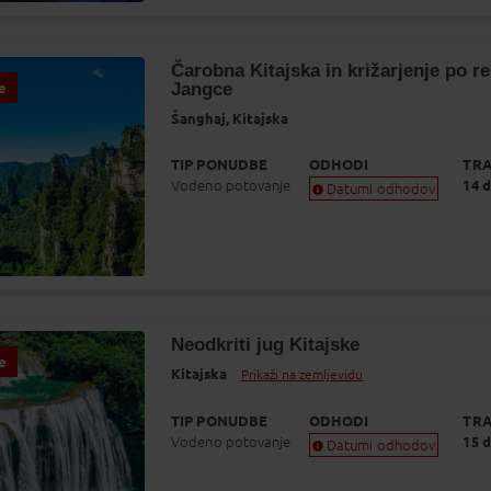
glede na dinamiko prodaje.
Čarobna Kitajska in križarjenje po re
Jangce
e
Šanghaj,
Kitajska
TIP PONUDBE
ODHODI
TRA
Vodeno potovanje
14 d
Datumi odhodov
Zagotovljen odhod
Skoraj zagotovljen odhod
Zasedeno
Status je informativen. Lahko se spremeni
glede na dinamiko prodaje.
Neodkriti jug Kitajske
e
Kitajska
Prikaži na zemljevidu
TIP PONUDBE
ODHODI
TRA
Vodeno potovanje
15 d
Datumi odhodov
Zagotovljen odhod