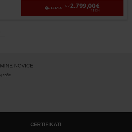
2.799,00
€
OD
LETALO
15
DNI
page
LMINE NOVICE
ajlepše
CERTIFIKATI