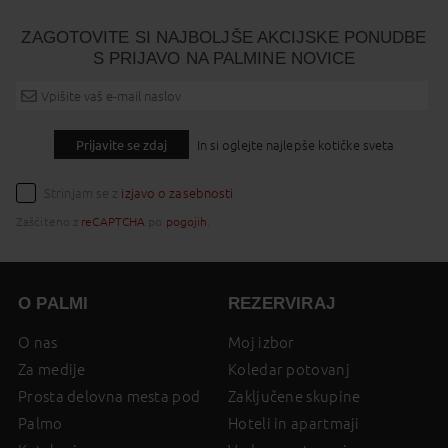
ZAGOTOVITE SI NAJBOLJŠE AKCIJSKE PONUDBE
S PRIJAVO NA PALMINE NOVICE
Prijavite se zdaj
In si oglejte najlepše kotičke sveta
Strinjam se z
izjavo o zasebnosti
Zaščiteno z
reCAPTCHA
po
pogojih
.
O PALMI
REZERVIRAJ
O nas
Moj izbor
Za medije
Koledar potovanj
Prosta delovna mesta pod
Zaključene skupine
Palmo
Hoteli in apartmaji