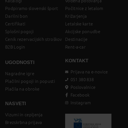
Katalogi
Vodena potovanja
Podpiramo slovenski šport
Počitnice z letalom
Darilni bon
Križarjenja
Certifikati
Letalske karte
Splošni pogoji
Akcijske ponudbe
Cenik rezervacijskih stroškov
Destinacije
B2B Login
Rent-a-car
KONTAKT
UGODNOSTI
Prijava na e-novice
Nagradne igre
051 380 838
Plačilni pogoji in popusti
Poslovalnice
Plačila na obroke
Facebook
Instagram
NASVETI
Vizumi in cepljenja
Brezskrbna prijava