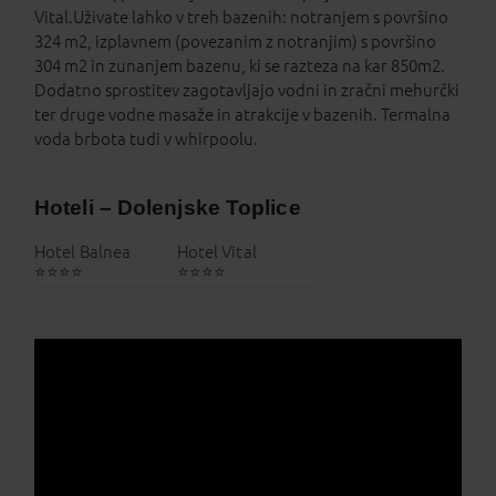
Vital.Uživate lahko v treh bazenih: notranjem s površino
324 m2, izplavnem (povezanim z notranjim) s površino
304 m2 in zunanjem bazenu, ki se razteza na kar 850m2.
Dodatno sprostitev zagotavljajo vodni in zračni mehurčki
ter druge vodne masaže in atrakcije v bazenih. Termalna
voda brbota tudi v whirpoolu.
Hoteli – Dolenjske Toplice
Hotel Balnea
Hotel Vital
⭐⭐⭐⭐
⭐⭐⭐⭐