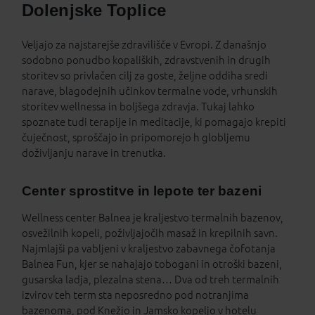
Dolenjske Toplice
Veljajo za najstarejše zdravilišče v Evropi. Z današnjo
sodobno ponudbo kopaliških, zdravstvenih in drugih
storitev so privlačen cilj za goste, željne oddiha sredi
narave, blagodejnih učinkov termalne vode, vrhunskih
storitev wellnessa in boljšega zdravja. Tukaj lahko
spoznate tudi terapije in meditacije, ki pomagajo krepiti
čuječnost, sproščajo in pripomorejo h globljemu
doživljanju narave in trenutka.
Center sprostitve in lepote ter bazeni
Wellness center Balnea je kraljestvo termalnih bazenov,
osvežilnih kopeli, poživljajočih masaž in krepilnih savn.
Najmlajši pa vabljeni v kraljestvo zabavnega čofotanja
Balnea Fun, kjer se nahajajo tobogani in otroški bazeni,
gusarska ladja, plezalna stena… Dva od treh termalnih
izvirov teh term sta neposredno pod notranjima
bazenoma, pod Knežjo in Jamsko kopeljo v hotelu