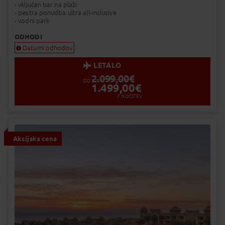
- vključen bar na plaži
- pestra ponudba ultra all-inclusive
- vodni park
ODHODI
Datumi odhodov
LETALO
2.099,00
€
OD
1.499,00
€
7
NOČITEV
Akcijska cena