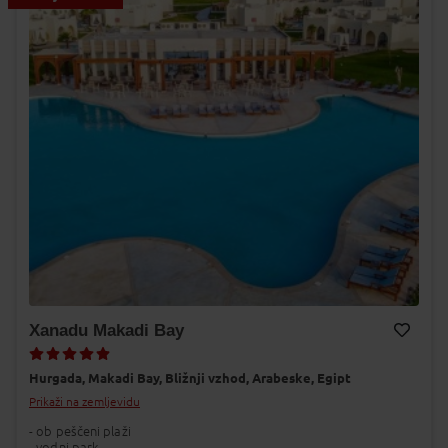
Xanadu Makadi Bay
Dodaj v Moj izbor
Hurgada,
Makadi Bay,
Bližnji vzhod,
Arabeske,
Egipt
Prikaži na zemljevidu
- ob peščeni plaži
- vodni park