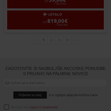
OD
1
NOČITEV
LETALO
819,00
€
OD
7
NOČITEV
1
2
3
4
You're
page
page
page
page
page
on
page
ZAGOTOVITE SI NAJBOLJŠE AKCIJSKE PONUDBE
S PRIJAVO NA PALMINE NOVICE
Prijavite se zdaj
In si oglejte najlepše kotičke sveta
Strinjam se z
izjavo o zasebnosti