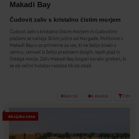
Makadi Bay
Čudovit zaliv s kristalno čistim morjem
Čudovit zaliv s kristalno čistim morjem in čudovitimi
plažami se nahaja 30 km južno od Hurgade. Počitnice v
Makadi Bay-u so primerne za vse, ki ne želijo bivati v
centru, temveč si želijo predvsem dolgih, lepih plaž in
čistega morja. Zaliv Makadi Bay bogati koralni greben, ki
se ob večini hotelov razteza tik ob obali.
Razvrsti
Letališče
Filtri
Akcijska cena