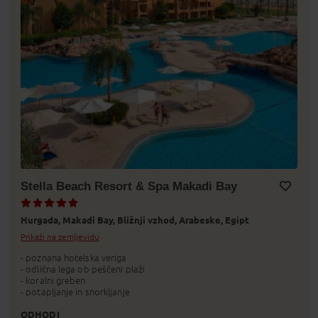
Stella Beach Resort & Spa Makadi Bay
Dodaj v Moj izbor
Hurgada,
Makadi Bay,
Bližnji vzhod,
Arabeske,
Egipt
Prikaži na zemljevidu
- poznana hotelska veriga
- odlična lega ob peščeni plaži
- koralni greben
- potapljanje in snorkljanje
ODHODI