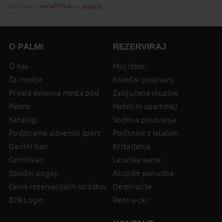
Zaščiteno z
reCAPTCHA
po
pogojih
.
O PALMI
REZERVIRAJ
O nas
Moj izbor
Za medije
Koledar potovanj
Prosta delovna mesta pod
Zaključene skupine
Palmo
Hoteli in apartmaji
Katalogi
Vodena potovanja
Podpiramo slovenski šport
Počitnice z letalom
Darilni bon
Križarjenja
Certifikati
Letalske karte
Splošni pogoji
Akcijske ponudbe
Cenik rezervacijskih stroškov
Destinacije
B2B Login
Rent-a-car