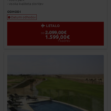
- visoka kvaliteta storitev
ODHODI
Datumi odhodov
LETALO
2.099,00
€
OD
1.599,00
€
7
NOČITEV