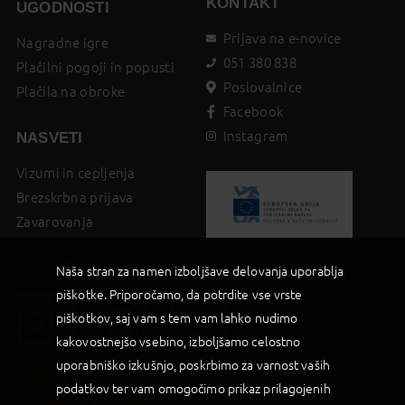
KONTAKT
UGODNOSTI
Prijava na e-novice
Nagradne igre
051 380 838
Plačilni pogoji in popusti
Poslovalnice
Plačila na obroke
Facebook
Instagram
NASVETI
Vizumi in cepljenja
Brezskrbna prijava
Zavarovanja
CERTIFIKATI
Naša stran za namen izboljšave delovanja uporablja
piškotke. Priporočamo, da potrdite vse vrste
piškotkov, saj vam s tem vam lahko nudimo
kakovostnejšo vsebino, izboljšamo celostno
uporabniško izkušnjo, poskrbimo za varnost vaših
podatkov ter vam omogočimo prikaz prilagojenih