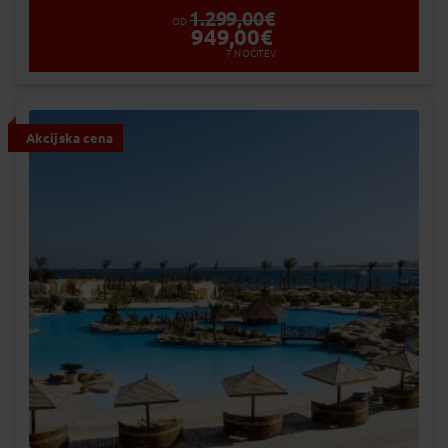
1.299,00
€
OD
949,00
€
7
NOČITEV
Akcijska cena