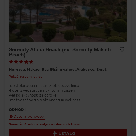
Serenity Alpha Beach (ex. Serenity Makadi
Beach)
Dodaj v Moj izbor
Hurgada,
Makadi Bay,
Bližnji vzhod,
Arabeske,
Egipt
Prikaži na zemljevidu
-ob dolgi peščeni plaži z okrepčevalnico
-hotel z več stavbami, vrtom in bazeni
-veliko aktivnosti za otroke
-možnost športnih aktivnosti in wellness
ODHODI
Datumi odhodov
Samo še 5 sob na voljo za iskane datume
LETALO