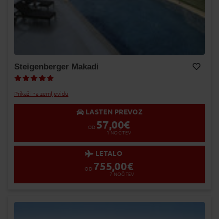
Steigenberger Makadi
Dodaj v Moj izbor
Prikaži na zemljevidu
LASTEN PREVOZ
57,00
€
OD
1
NOČITEV
LETALO
755,00
€
OD
7
NOČITEV