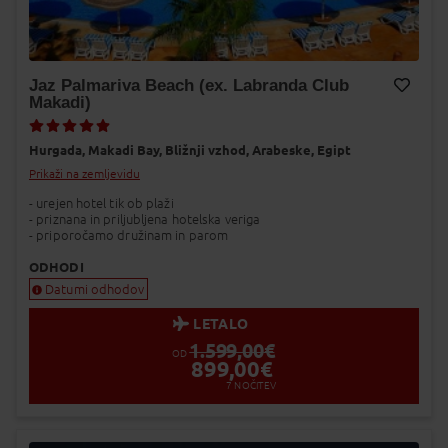
Jaz Palmariva Beach (ex. Labranda Club
Makadi)
Dodaj v Moj izbor
Hurgada,
Makadi Bay,
Bližnji vzhod,
Arabeske,
Egipt
Prikaži na zemljevidu
- urejen hotel tik ob plaži
- priznana in priljubljena hotelska veriga
- priporočamo družinam in parom
ODHODI
Datumi odhodov
LETALO
1.599,00
€
OD
899,00
€
7
NOČITEV