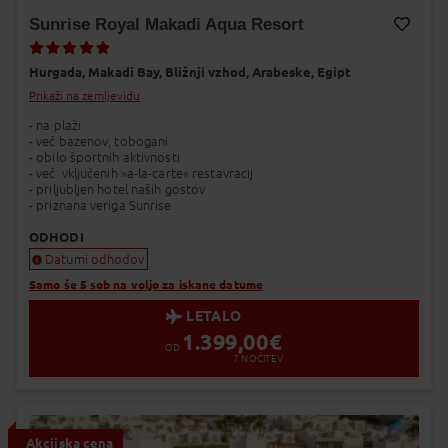
Sunrise Royal Makadi Aqua Resort
Dodaj v Moj izbor
Hurgada,
Makadi Bay,
Bližnji vzhod,
Arabeske,
Egipt
Prikaži na zemljevidu
- na plaži
- več bazenov, tobogani
- obilo športnih aktivnosti
- več vključenih »a-la-carte« restavracij
- priljubljen hotel naših gostov
- priznana veriga Sunrise
ODHODI
Datumi odhodov
Samo še 5 sob na voljo za iskane datume
LETALO
1.399,00
€
OD
7
NOČITEV
Akcijska cena