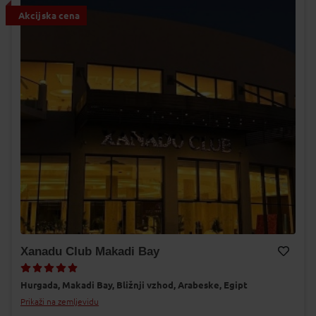
Akcijska cena
Xanadu Club Makadi Bay
Dodaj v Moj izbor
Hurgada,
Makadi Bay,
Bližnji vzhod,
Arabeske,
Egipt
Prikaži na zemljevidu