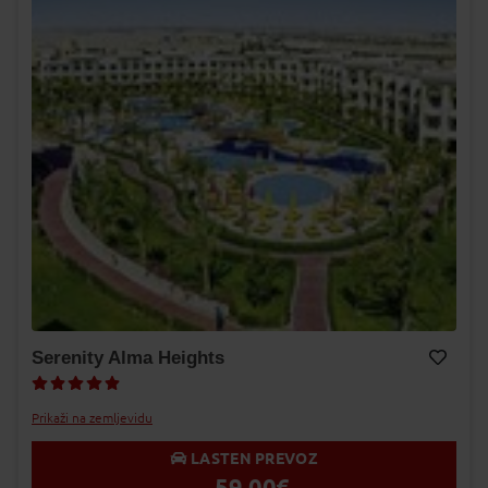
Serenity Alma Heights
Dodaj v Moj izbor
Prikaži na zemljevidu
LASTEN PREVOZ
59,00
€