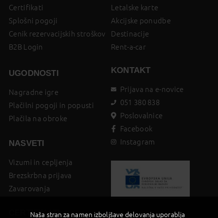
Certifikati
Letalske karte
Splošni pogoji
Akcijske ponudbe
Cenik rezervacijskih stroškov
Destinacije
B2B Login
Rent-a-car
KONTAKT
UGODNOSTI
Prijava na e-novice
Nagradne igre
051 380 838
Plačilni pogoji in popusti
Poslovalnice
Plačila na obroke
Facebook
Instagram
NASVETI
Vizumi in cepljenja
Brezskrbna prijava
Zavarovanja
CERTIFIKATI
Naša stran za namen izboljšave delovanja uporablja