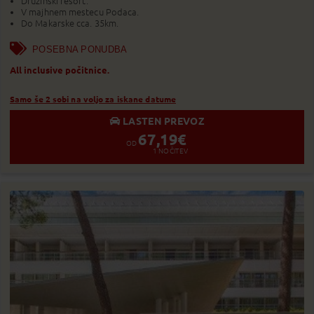
Družinski resort.
V majhnem mestecu Podaca.
Do Makarske cca. 35km.
POSEBNA PONUDBA
All inclusive počitnice.
Samo še 2 sobi na voljo za iskane datume
LASTEN PREVOZ
67,19
€
OD
1
NOČITEV