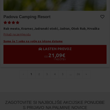
Padova Camping Resort
Dodaj v Moj izbor
Rab mesto,
Kvarner,
Jadranski otoki,
Jadran,
Otok Rab,
Hrvaška
Prikaži na zemljevidu
Samo še 1 soba na voljo za iskane datume
LASTEN PREVOZ
21,09
€
OD
1
NOČITEV
1
2
3
4
5
...
26
You're
page
page
page
page
page
page
page
page
on
page
ZAGOTOVITE SI NAJBOLJŠE AKCIJSKE PONUDBE
S PRIJAVO NA PALMINE NOVICE