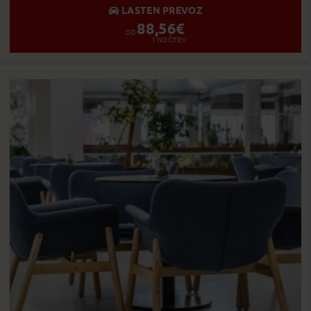
LASTEN PREVOZ
88,56
€
OD
1
NOČITEV