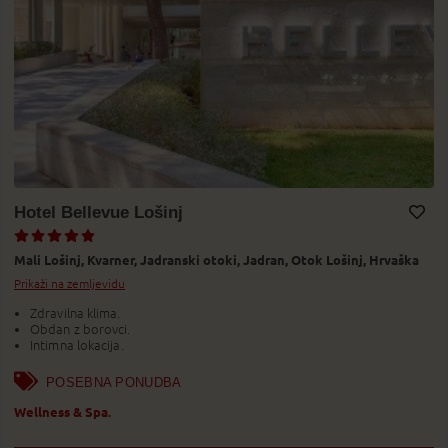
Hotel Bellevue Lošinj
Dodaj v Moj izbor
Mali Lošinj,
Kvarner,
Jadranski otoki,
Jadran,
Otok Lošinj,
Hrvaška
Prikaži na zemljevidu
Zdravilna klima.
Obdan z borovci.
Intimna lokacija.
POSEBNA PONUDBA
Wellness & Spa.