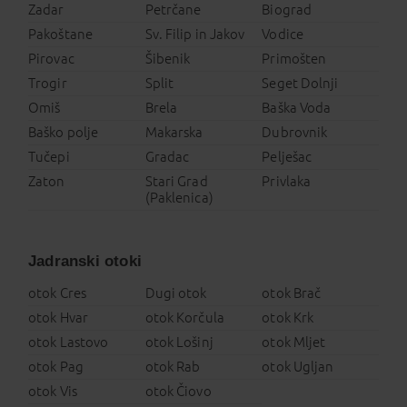
Zadar
Petrčane
Biograd
Pakoštane
Sv. Filip in Jakov
Vodice
Pirovac
Šibenik
Primošten
Trogir
Split
Seget Dolnji
Omiš
Brela
Baška Voda
Baško polje
Makarska
Dubrovnik
Tučepi
Gradac
Pelješac
Zaton
Stari Grad
Privlaka
(Paklenica)
Jadranski otoki
otok Cres
Dugi otok
otok Brač
otok Hvar
otok Korčula
otok Krk
otok Lastovo
otok Lošinj
otok Mljet
otok Pag
otok Rab
otok Ugljan
otok Vis
otok Čiovo