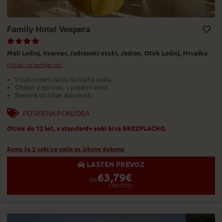
Family Hotel Vespera
Dodaj v Moj izbor
Mali Lošinj,
Kvarner,
Jadranski otoki,
Jadran,
Otok Lošinj,
Hrvaška
Prikaži na zemljevidu
V čudovitem zalivu Sunčana uvala.
Obdan z borovci, v prijetni senci.
Številne otroške aktivnosti.
POSEBNA PONUDBA
Otrok do 12 let, v standard+ sobi biva BREZPLAČNO.
Samo še 2 sobi na voljo za iskane datume
LASTEN PREVOZ
63,79
€
OD
1
NOČITEV