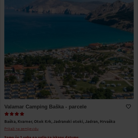
Valamar Camping Baška - parcele
Dodaj v Moj izbor
Baška,
Kvarner,
Otok Krk,
Jadranski otoki,
Jadran,
Hrvaška
Prikaži na zemljevidu
Samo še 1 soba na voljo za iskane datume