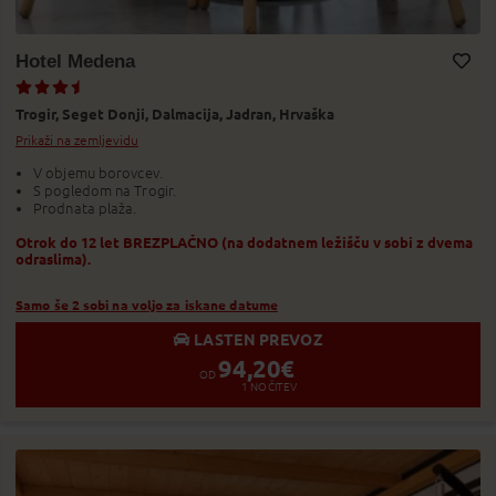
Hotel Medena
Dodaj v Moj izbor
Trogir,
Seget Donji,
Dalmacija,
Jadran,
Hrvaška
Prikaži na zemljevidu
V objemu borovcev.
S pogledom na Trogir.
Prodnata plaža.
Otrok do 12 let BREZPLAČNO (na dodatnem ležišču v sobi z dvema
odraslima).
Samo še 2 sobi na voljo za iskane datume
LASTEN PREVOZ
94,20
€
OD
1
NOČITEV