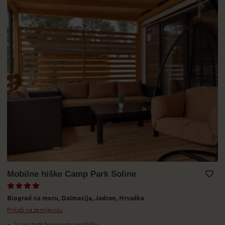
Mobilne hiške Camp Park Soline
Dodaj v Moj izbor
Biograd na moru,
Dalmacija,
Jadran,
Hrvaška
Prikaži na zemljevidu
V gostem borovem gozdičku