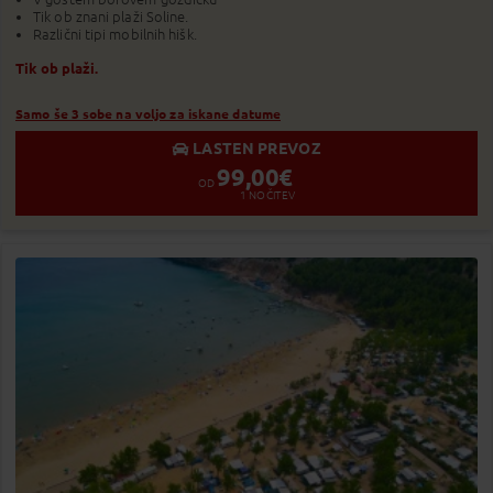
Tik ob znani plaži Soline.
Različni tipi mobilnih hišk.
Tik ob plaži.
Samo še 3 sobe na voljo za iskane datume
LASTEN PREVOZ
99,00
€
OD
1
NOČITEV