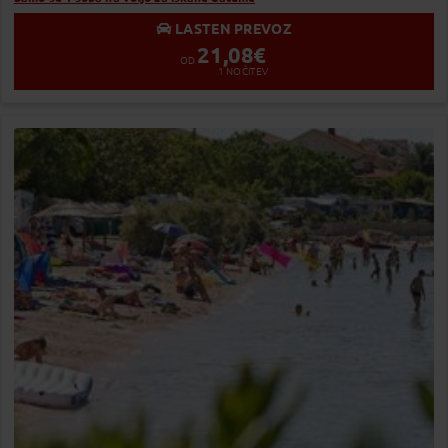
LASTEN PREVOZ
21,08
€
OD
1
NOČITEV