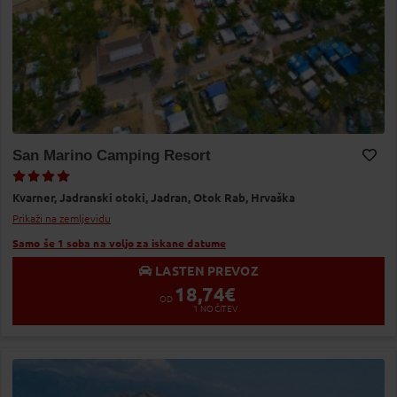
San Marino Camping Resort
Dodaj v Moj izbor
Kvarner,
Jadranski otoki,
Jadran,
Otok Rab,
Hrvaška
Prikaži na zemljevidu
Samo še 1 soba na voljo za iskane datume
LASTEN PREVOZ
18,74
€
OD
1
NOČITEV