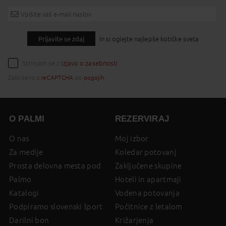
Prijavite se zdaj
In si oglejte najlepše kotičke sveta
Strinjam se z
izjavo o zasebnosti
Zaščiteno z
reCAPTCHA
po
pogojih
.
O PALMI
REZERVIRAJ
O nas
Moj izbor
Za medije
Koledar potovanj
Prosta delovna mesta pod
Zaključene skupine
Palmo
Hoteli in apartmaji
Katalogi
Vodena potovanja
Podpiramo slovenski šport
Počitnice z letalom
Darilni bon
Križarjenja