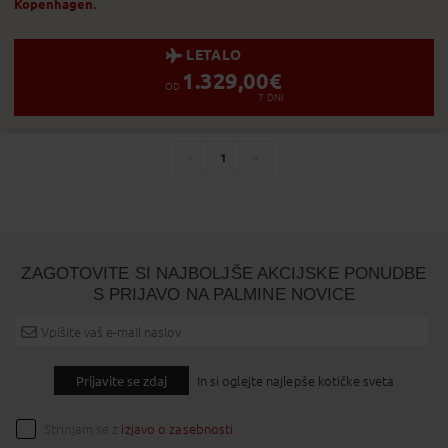
Kopenhagen.
Status je informativen. Lahko se spre
LETALO
1.329,00
€
OD
7
DNI
1
You're
page
page
on
page
ZAGOTOVITE SI NAJBOLJŠE AKCIJSKE PONUDBE
S PRIJAVO NA PALMINE NOVICE
Prijavite se zdaj
In si oglejte najlepše kotičke sveta
Strinjam se z
izjavo o zasebnosti