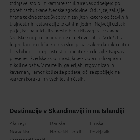
trdnjave, stolpi in kamnite strukture vas odpeljejo po
poteh razburkane švedske zgodovine. Odkrijte, zakaj je
hrana takšna strast Švedov in zavijte v katero od številnih
trajnostnih restavracij z lokalnimi jedmi. Največji užitek
pa je, kar na ulici ali v mestnih parkih zagristi v slavne
švedske kroglice in omamne cimetove rolice. V deželi z
legendarnim občutkom za slog je na vsakem koraku čutiti
brezhibnost, preprostost in občutek za detajle. Naj vas
preseneti švedska skromnost, ki se z dobrim dizajnom
nikoli ne baha. V muzejih, galerijah, trgovinicah in
kavarnah, kamor koli se že podate, oči se spočijejo na
vsakem koraku in v vseh letnih časih.
Destinacije v Skandinaviji in na Islandiji
Akureyri
Danska
Finska
Norveška
Norveški fjordi
Reykjavik