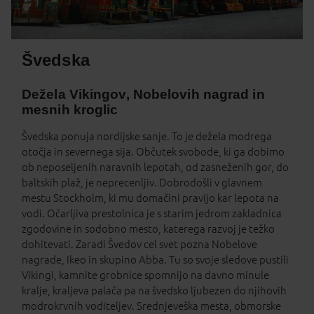
Švedska
Dežela Vikingov, Nobelovih nagrad in
mesnih kroglic
Švedska ponuja nordijske sanje. To je dežela modrega
otočja in severnega sija. Občutek svobode, ki ga dobimo
ob neposeljenih naravnih lepotah, od zasneženih gor, do
baltskih plaž, je neprecenljiv. Dobrodošli v glavnem
mestu Stockholm, ki mu domačini pravijo kar lepota na
vodi. Očarljiva prestolnica je s starim jedrom zakladnica
zgodovine in sodobno mesto, katerega razvoj je težko
dohitevati. Zaradi Švedov cel svet pozna Nobelove
nagrade, Ikeo in skupino Abba. Tu so svoje sledove pustili
Vikingi, kamnite grobnice spomnijo na davno minule
kralje, kraljeva palača pa na švedsko ljubezen do njihovih
modrokrvnih voditeljev. Srednjeveška mesta, obmorske