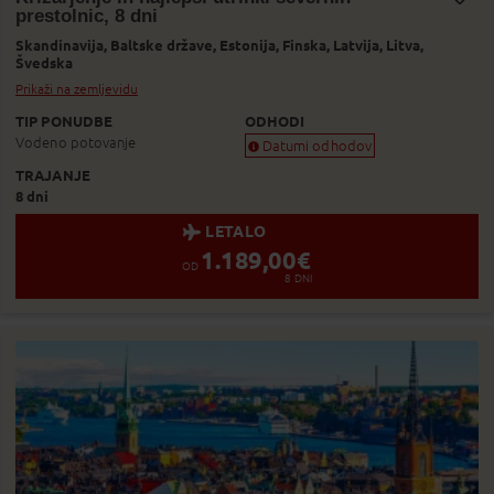
prestolnic, 8 dni
Dodaj v Moj izbor
Skandinavija,
Baltske države,
Estonija,
Finska,
Latvija,
Litva,
Švedska
Prikaži na zemljevidu
TIP PONUDBE
ODHODI
Vodeno potovanje
Datumi odhodov
TRAJANJE
Zagotovljen odhod
8 dni
Skoraj zagotovljen odhod
Zasedeno
LETALO
Status je informativen. Lahko se spre
1.189,00
€
OD
8
DNI