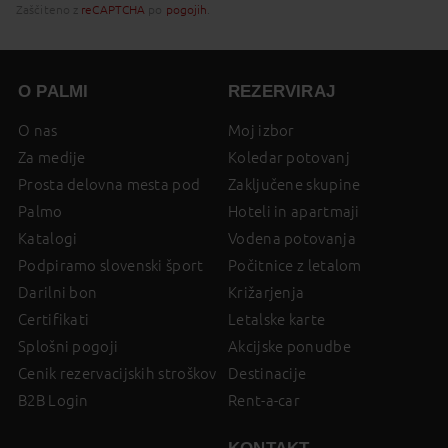
Zaščiteno z
reCAPTCHA
po
pogojih
.
O PALMI
REZERVIRAJ
O nas
Moj izbor
Za medije
Koledar potovanj
Prosta delovna mesta pod
Zaključene skupine
Palmo
Hoteli in apartmaji
Katalogi
Vodena potovanja
Podpiramo slovenski šport
Počitnice z letalom
Darilni bon
Križarjenja
Certifikati
Letalske karte
Splošni pogoji
Akcijske ponudbe
Cenik rezervacijskih stroškov
Destinacije
B2B Login
Rent-a-car