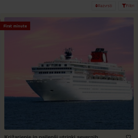
Razvrsti
Filtri
First minute
Križarjenje in najlepši utrinki severnih