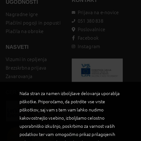
KONTAKT
UGODNOSTI
Prijava na e-novice
Nagradne igre
051 380 838
Plačilni pogoji in popusti
Poslovalnice
Plačila na obroke
Facebook
Instagram
NASVETI
Vizumi in cepljenja
Brezskrbna prijava
Zavarovanja
CERTIFIKATI
Naša stran za namen izboljšave delovanja uporablja
piškotke. Priporočamo, da potrdite vse vrste
piškotkov, saj vam s tem vam lahko nudimo
kakovostnejšo vsebino, izboljšamo celostno
uporabniško izkušnjo, poskrbimo za varnost vaših
podatkov ter vam omogočimo prikaz prilagojenih