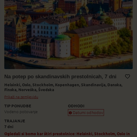
Na potep po skandinavskih prestolnicah, 7 dni
Helsinki,
Oslo,
Stockholm,
Kopenhagen,
Skandinavija,
Danska,
Dodaj v Moj izbor
Finska,
Norveška,
Švedska
Prikaži na zemljevidu
TIP PONUDBE
ODHODI
Vodeno potovanje
Datumi odhodov
TRAJANJE
Zagotovljen odhod
7 dni
Skoraj zagotovljen odhod
Zasedeno
Ogledali si bomo kar štiri prestolnice: Helsinki, Stockholm, Oslo in