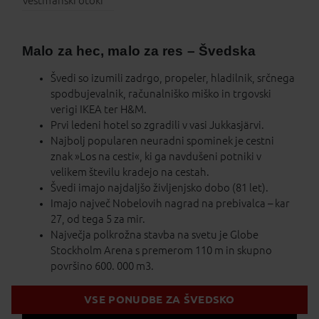
Vestmanski otoki
Malo za hec, malo za res – Švedska
Švedi so izumili zadrgo, propeler, hladilnik, srčnega
spodbujevalnik, računalniško miško in trgovski
verigi IKEA ter H&M.
Prvi ledeni hotel so zgradili v vasi Jukkasjärvi.
Najbolj popularen neuradni spominek je cestni
znak »Los na cesti«, ki ga navdušeni potniki v
velikem številu kradejo na cestah.
Švedi imajo najdaljšo življenjsko dobo (81 let).
Imajo največ Nobelovih nagrad na prebivalca – kar
27, od tega 5 za mir.
Največja polkrožna stavba na svetu je Globe
Stockholm Arena s premerom 110 m in skupno
površino 600. 000 m3.
VSE PONUDBE ZA ŠVEDSKO