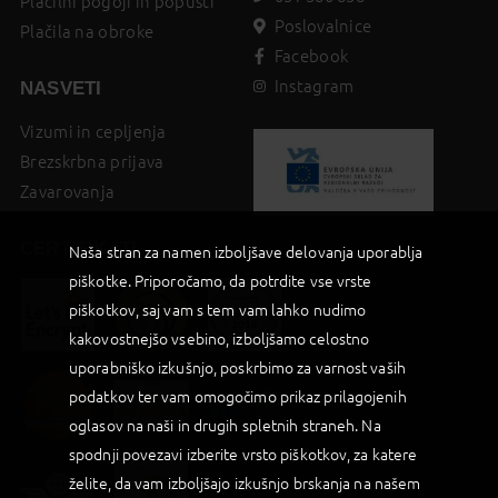
Plačilni pogoji in popusti
Poslovalnice
Plačila na obroke
Facebook
Instagram
NASVETI
Vizumi in cepljenja
Brezskrbna prijava
Zavarovanja
CERTIFIKATI
Naša stran za namen izboljšave delovanja uporablja
piškotke. Priporočamo, da potrdite vse vrste
piškotkov, saj vam s tem vam lahko nudimo
kakovostnejšo vsebino, izboljšamo celostno
uporabniško izkušnjo, poskrbimo za varnost vaših
podatkov ter vam omogočimo prikaz prilagojenih
oglasov na naši in drugih spletnih straneh. Na
spodnji povezavi izberite vrsto piškotkov, za katere
želite, da vam izboljšajo izkušnjo brskanja na našem