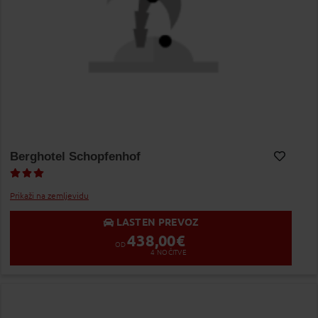
Berghotel Schopfenhof
Dodaj v Moj izbor
Prikaži na zemljevidu
LASTEN PREVOZ
438,00
€
OD
4
NOČITVE