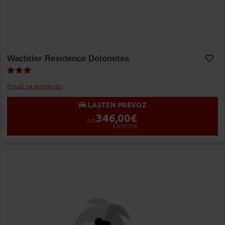
Wachtler Residence Dolomites
Dodaj v Moj izbor
Prikaži na zemljevidu
LASTEN PREVOZ
346,00
€
OD
3
NOČITVE