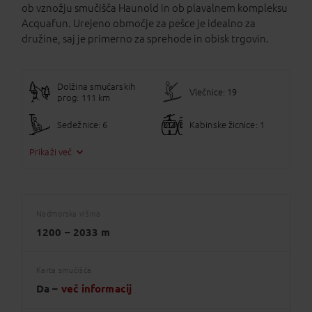
ob vznožju smučišča Haunold in ob plavalnem kompleksu
Acquafun. Urejeno območje za pešce je idealno za
družine, saj je primerno za sprehode in obisk trgovin.
Dolžina smučarskih
Vlečnice: 19
prog: 111 km
Sedežnice: 6
Kabinske žicnice: 1
Prikaži več
Nadmorska višina
1200 – 2033 m
Karta smučišča
Da –
več informacij