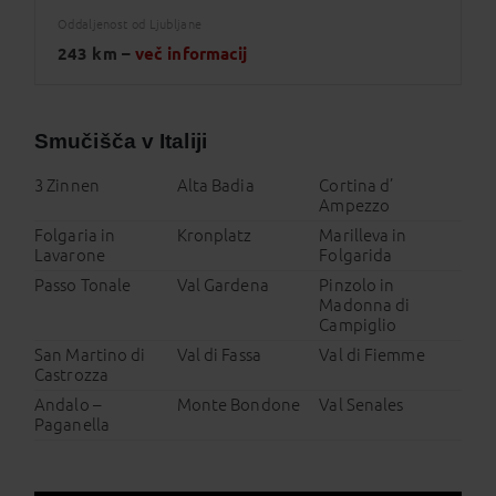
Oddaljenost od Ljubljane
243 km –
več informacij
Smučišča v Italiji
3 Zinnen
Alta Badia
Cortina d’
Ampezzo
Folgaria in
Kronplatz
Marilleva in
Lavarone
Folgarida
Passo Tonale
Val Gardena
Pinzolo in
Madonna di
Campiglio
San Martino di
Val di Fassa
Val di Fiemme
Castrozza
Andalo –
Monte Bondone
Val Senales
Paganella