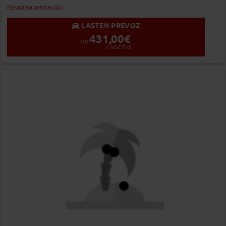
Prikaži na zemljevidu
LASTEN PREVOZ
431,00
€
OD
4
NOČITVE