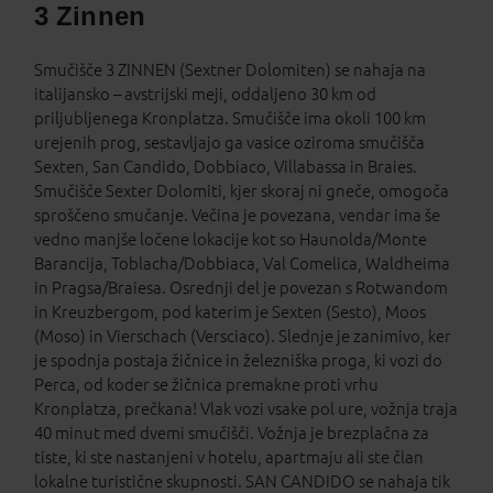
3 Zinnen
Smučišče 3 ZINNEN (Sextner Dolomiten) se nahaja na
italijansko – avstrijski meji, oddaljeno 30 km od
priljubljenega Kronplatza. Smučišče ima okoli 100 km
urejenih prog, sestavljajo ga vasice oziroma smučišča
Sexten, San Candido, Dobbiaco, Villabassa in Braies.
Smučišče Sexter Dolomiti, kjer skoraj ni gneče, omogoča
sproščeno smučanje. Večina je povezana, vendar ima še
vedno manjše ločene lokacije kot so Haunolda/Monte
Barancija, Toblacha/Dobbiaca, Val Comelica, Waldheima
in Pragsa/Braiesa. Osrednji del je povezan s Rotwandom
in Kreuzbergom, pod katerim je Sexten (Sesto), Moos
(Moso) in Vierschach (Versciaco). Slednje je zanimivo, ker
je spodnja postaja žičnice in železniška proga, ki vozi do
Perca, od koder se žičnica premakne proti vrhu
Kronplatza, prečkana! Vlak vozi vsake pol ure, vožnja traja
40 minut med dvemi smučišči. Vožnja je brezplačna za
tiste, ki ste nastanjeni v hotelu, apartmaju ali ste član
lokalne turistične skupnosti. SAN CANDIDO se nahaja tik