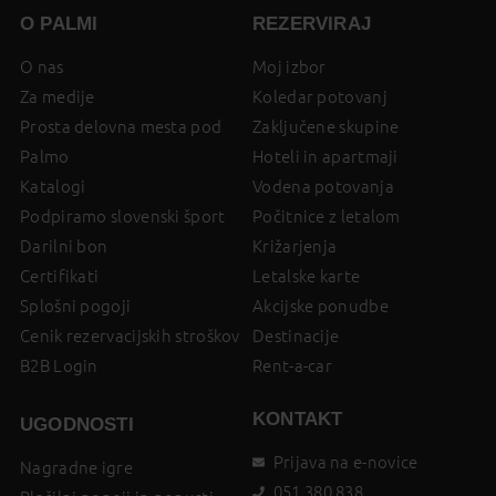
O PALMI
REZERVIRAJ
O nas
Moj izbor
Za medije
Koledar potovanj
Prosta delovna mesta pod
Zaključene skupine
Palmo
Hoteli in apartmaji
Katalogi
Vodena potovanja
Podpiramo slovenski šport
Počitnice z letalom
Darilni bon
Križarjenja
Certifikati
Letalske karte
Splošni pogoji
Akcijske ponudbe
Cenik rezervacijskih stroškov
Destinacije
B2B Login
Rent-a-car
KONTAKT
UGODNOSTI
Prijava na e-novice
Nagradne igre
051 380 838