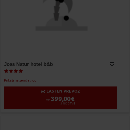
Joas Natur hotel b&b
Dodaj v Moj izbor
Prikaži na zemljevidu
LASTEN PREVOZ
399,00
€
OD
3
NOČITVE