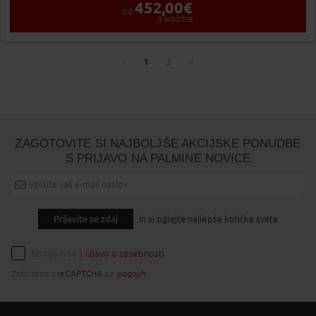
452,00
€
OD
3
NOČITVE
1
2
You're
page
page
page
on
page
ZAGOTOVITE SI NAJBOLJŠE AKCIJSKE PONUDBE
S PRIJAVO NA PALMINE NOVICE
Prijavite se zdaj
In si oglejte najlepše kotičke sveta
Strinjam se z
izjavo o zasebnosti
Zaščiteno z
reCAPTCHA
po
pogojih
.