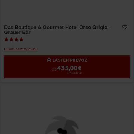
Das Boutique & Gourmet Hotel Orso Grigio -
Grauer Bär
Dodaj v Moj izbor
Prikaži na zemljevidu
LASTEN PREVOZ
435,00
€
OD
3
NOČITVE