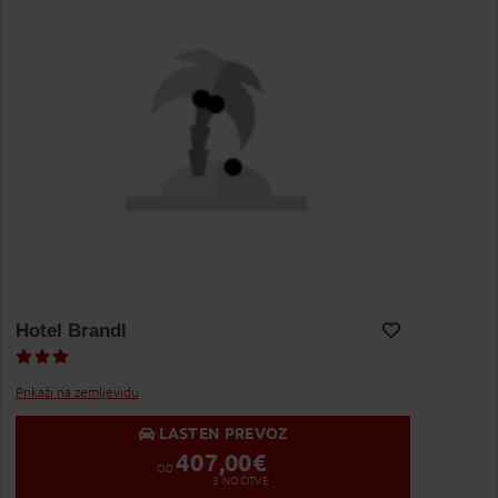
Hotel Brandl
Dodaj v Moj izbor
Prikaži na zemljevidu
LASTEN PREVOZ
407,00
€
OD
3
NOČITVE