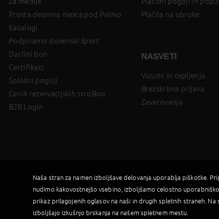
Za medije
Plačilni pogoji in popu
Prosta delovna mesta pod Palmo
Plačila na obroke
Katalogi
Podpiramo slovenski šport
Darilni bon
NASVETI
Certifikati
Vizumi in cepljenja
Splošni pogoji
Brezskrbna prijava
Cenik rezervacijskih stroškov
Zavarovanja
B2B Login
Naša stran za namen izboljšave delovanja uporablja piškotke. Pr
nudimo kakovostnejšo vsebino, izboljšamo celostno uporabniško
prikaz prilagojenih oglasov na naši in drugih spletnih straneh. Na 
izboljšajo izkušnjo brskanja na našem spletnem mestu.