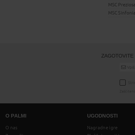
MSC Prezios
MSC Sinfoni
ZAGOTOVITE 
Str
Zaščiten
O PALMI
UGODNOSTI
O nas
Nagradne igre