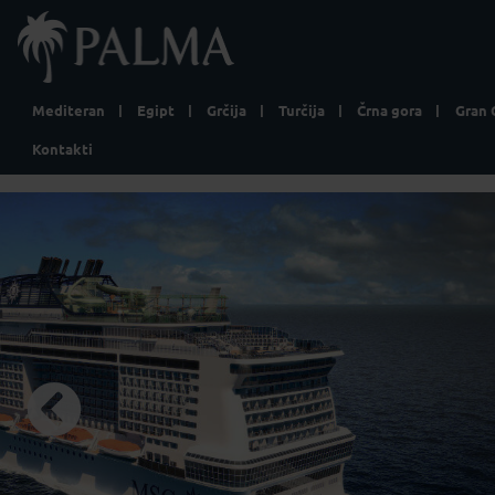
Mediteran
Egipt
Grčija
Turčija
Črna gora
Gran 
Kontakti