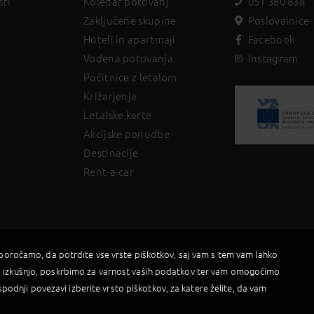
sti
Koledar potovanj
051 380 838
Zaključene skupine
Poslovalnice
Hoteli in apartmaji
Facebook
Vodena potovanja
Instagram
Počitnice z letalom
Križarjenja
Letalske karte
Akcijske ponudbe
Destinacije
Rent-a-car
iporočamo, da potrdite vse vrste piškotkov, saj vam s tem vam lahko
 izkušnjo, poskrbimo za varnost vaših podatkov ter vam omogočimo
2019 © Palma d.o.o |
Powered by BookiniT System
spodnji povezavi izberite vrsto piškotkov, za katere želite, da vam
Splošni pogoji