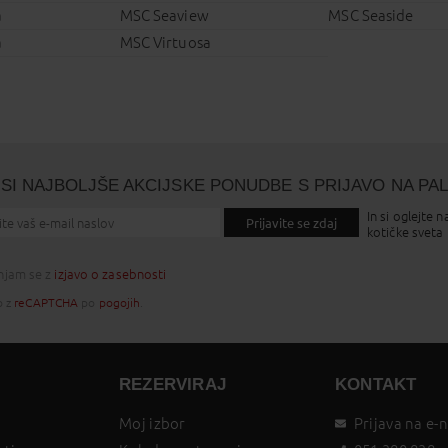
a
MSC Seaview
MSC Seaside
a
MSC Virtuosa
SI NAJBOLJŠE AKCIJSKE PONUDBE S PRIJAVO NA PA
In si oglejte n
Prijavite se zdaj
kotičke sveta
injam se z
izjavo o zasebnosti
o z
reCAPTCHA
po
pogojih
.
REZERVIRAJ
KONTAKT
Moj izbor
Prijava na e-