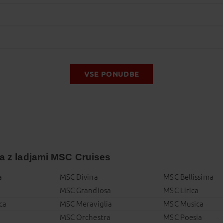
VSE PONUDBE
ja z ladjami MSC Cruises
a
MSC Divina
MSC Bellissima
a
MSC Grandiosa
MSC Lirica
ca
MSC Meraviglia
MSC Musica
MSC Orchestra
MSC Poesia