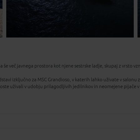
 več javnega prostora kot njene sestrske ladje, skupaj z vrsto vzne
stavi izključno za MSC Grandioso, v katerih lahko uživate v salonu 
ste uživali v udobju prilagodljivih jedilnikov in neomejene pijače v 