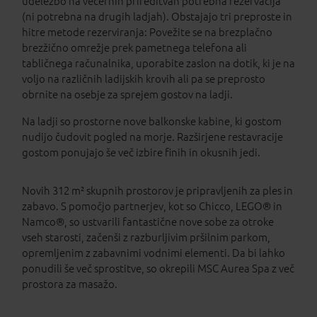
udeležbo na večernih prireditvah potrebna rezervacija
(ni potrebna na drugih ladjah). Obstajajo tri preproste in
hitre metode rezerviranja: Povežite se na brezplačno
brezžično omrežje prek pametnega telefona ali
tabličnega računalnika, uporabite zaslon na dotik, ki je na
voljo na različnih ladijskih krovih ali pa se preprosto
obrnite na osebje za sprejem gostov na ladji.
Na ladji so prostorne nove balkonske kabine, ki gostom
nudijo čudovit pogled na morje. Razširjene restavracije
gostom ponujajo še več izbire finih in okusnih jedi.
Novih 312 m² skupnih prostorov je pripravljenih za ples in
zabavo. S pomočjo partnerjev, kot so Chicco, LEGO® in
Namco®, so ustvarili fantastične nove sobe za otroke
vseh starosti, začenši z razburljivim pršilnim parkom,
opremljenim z zabavnimi vodnimi elementi. Da bi lahko
ponudili še več sprostitve, so okrepili MSC Aurea Spa z več
prostora za masažo.