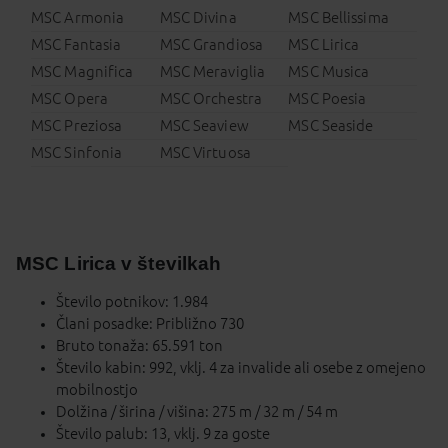
MSC Armonia
MSC Divina
MSC Bellissima
MSC Fantasia
MSC Grandiosa
MSC Lirica
MSC Magnifica
MSC Meraviglia
MSC Musica
MSC Opera
MSC Orchestra
MSC Poesia
MSC Preziosa
MSC Seaview
MSC Seaside
MSC Sinfonia
MSC Virtuosa
MSC Lirica v številkah
Število potnikov: 1.984
Člani posadke: Približno 730
Bruto tonaža: 65.591 ton
Število kabin: 992, vklj. 4 za invalide ali osebe z omejeno
mobilnostjo
Dolžina / širina / višina: 275 m / 32 m / 54 m
Število palub: 13, vklj. 9 za goste