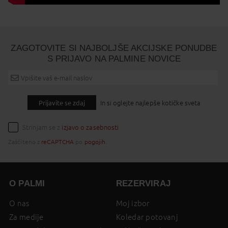
ZAGOTOVITE SI NAJBOLJŠE AKCIJSKE PONUDBE
S PRIJAVO NA PALMINE NOVICE
Prijavite se zdaj
In si oglejte najlepše kotičke sveta
Strinjam se z
izjavo o zasebnosti
Zaščiteno z
reCAPTCHA
po
pogojih
.
O PALMI
REZERVIRAJ
O nas
Moj izbor
Za medije
Koledar potovanj