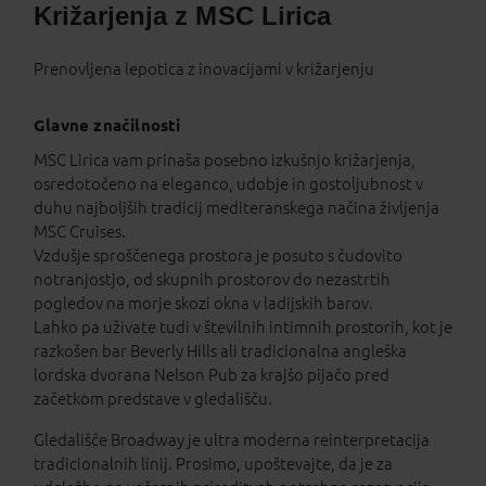
Križarjenja z MSC Lirica
Prenovljena lepotica z inovacijami v križarjenju
Glavne značilnosti
MSC Lirica vam prinaša posebno izkušnjo križarjenja,
osredotočeno na eleganco, udobje in gostoljubnost v
duhu najboljših tradicij mediteranskega načina življenja
MSC Cruises.
Vzdušje sproščenega prostora je posuto s čudovito
notranjostjo, od skupnih prostorov do nezastrtih
pogledov na morje skozi okna v ladijskih barov.
Lahko pa uživate tudi v številnih intimnih prostorih, kot je
razkošen bar Beverly Hills ali tradicionalna angleška
lordska dvorana Nelson Pub za krajšo pijačo pred
začetkom predstave v gledališču.
Gledališče Broadway je ultra moderna reinterpretacija
tradicionalnih linij. Prosimo, upoštevajte, da je za