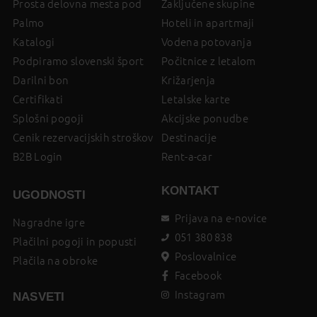
Prosta delovna mesta pod
Zaključene skupine
Palmo
Hoteli in apartmaji
Katalogi
Vodena potovanja
Podpiramo slovenski šport
Počitnice z letalom
Darilni bon
Križarjenja
Certifikati
Letalske karte
Splošni pogoji
Akcijske ponudbe
Cenik rezervacijskih stroškov
Destinacije
B2B Login
Rent-a-car
KONTAKT
UGODNOSTI
Prijava na e-novice
Nagradne igre
051 380 838
Plačilni pogoji in popusti
Poslovalnice
Plačila na obroke
Facebook
Instagram
NASVETI