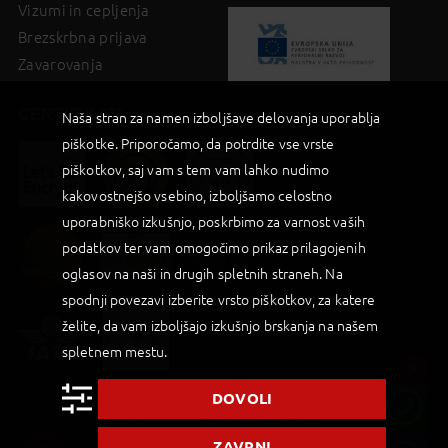
Vizumi in cepljenja
Brezskrbna prijava
Zavarovanja
CERTIFIKATI
Naša stran za namen izboljšave delovanja uporablja
piškotke. Priporočamo, da potrdite vse vrste
piškotkov, saj vam s tem vam lahko nudimo
kakovostnejšo vsebino, izboljšamo celostno
uporabniško izkušnjo, poskrbimo za varnost vaših
podatkov ter vam omogočimo prikaz prilagojenih
oglasov na naši in drugih spletnih straneh. Na
spodnji povezavi izberite vrsto piškotkov, za katere
želite, da vam izboljšajo izkušnjo brskanja na našem
spletnem mestu.
DOVOLI
2019 © Palma d.o.o |
Powered by BookiniT System
ZAVRNI