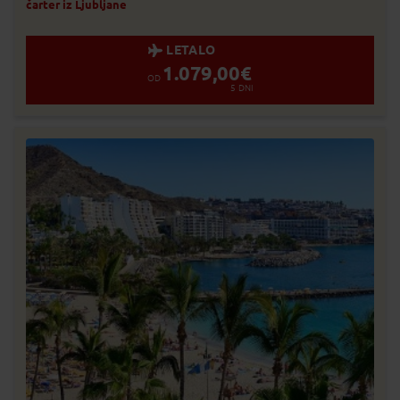
Zasedeno
čarter iz Ljubljane
Status je informativen. Lahko se spre
prodaje.
LETALO
1.079,00
€
OD
5
DNI