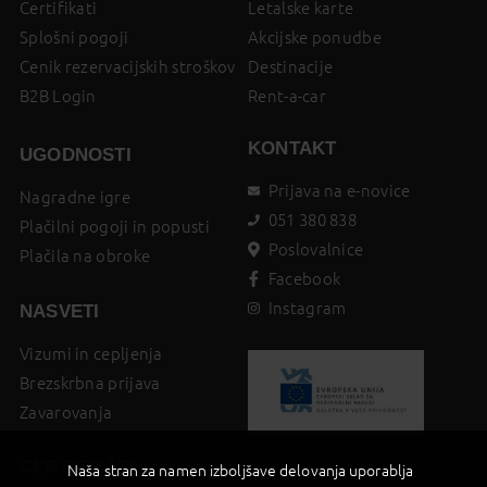
Certifikati
Letalske karte
Splošni pogoji
Akcijske ponudbe
Cenik rezervacijskih stroškov
Destinacije
B2B Login
Rent-a-car
KONTAKT
UGODNOSTI
Prijava na e-novice
Nagradne igre
051 380 838
Plačilni pogoji in popusti
Poslovalnice
Plačila na obroke
Facebook
Instagram
NASVETI
Vizumi in cepljenja
Brezskrbna prijava
Zavarovanja
CERTIFIKATI
Naša stran za namen izboljšave delovanja uporablja