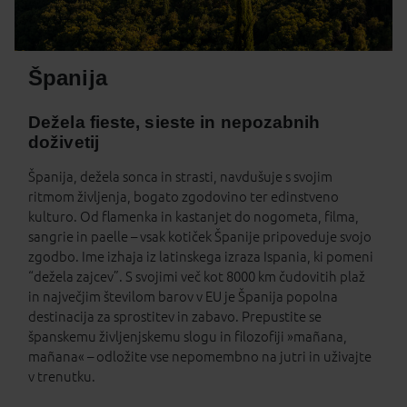
Španija
Dežela fieste, sieste in nepozabnih
doživetij
Španija, dežela sonca in strasti, navdušuje s svojim
ritmom življenja, bogato zgodovino ter edinstveno
kulturo. Od flamenka in kastanjet do nogometa, filma,
sangrie in paelle – vsak kotiček Španije pripoveduje svojo
zgodbo. Ime izhaja iz latinskega izraza Ispania, ki pomeni
“dežela zajcev”. S svojimi več kot 8000 km čudovitih plaž
in največjim številom barov v EU je Španija popolna
destinacija za sprostitev in zabavo. Prepustite se
španskemu življenjskemu slogu in filozofiji »mañana,
mañana« – odložite vse nepomembno na jutri in uživajte
v trenutku.