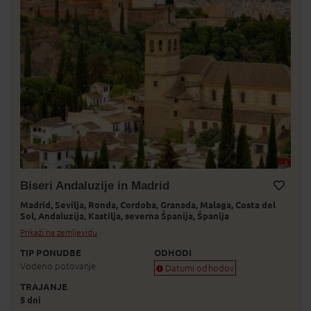
Biseri Andaluzije in Madrid
Madrid,
Sevilja,
Ronda,
Cordoba,
Granada,
Malaga,
Costa del
Dodaj v Moj izbor
Sol,
Andaluzija,
Kastilja,
severna Španija,
Španija
Prikaži na zemljevidu
TIP PONUDBE
ODHODI
Vodeno potovanje
Datumi odhodov
TRAJANJE
Zagotovljen odhod
5 dni
Skoraj zagotovljen odhod