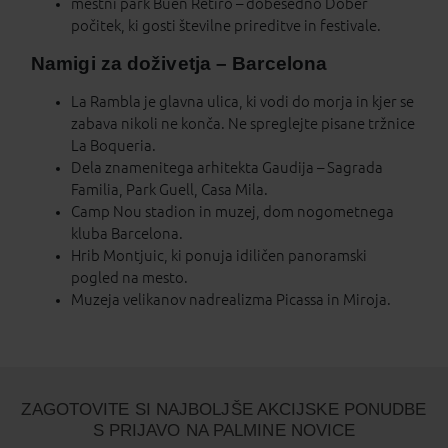
mestni park Buen Retiro – dobesedno Dober
počitek, ki gosti številne prireditve in festivale.
Namigi za doživetja – Barcelona
La Rambla je glavna ulica, ki vodi do morja in kjer se
zabava nikoli ne konča. Ne spreglejte pisane tržnice
La Boqueria.
Dela znamenitega arhitekta Gaudija – Sagrada
Familia, Park Guell, Casa Mila.
Camp Nou stadion in muzej, dom nogometnega
kluba Barcelona.
Hrib Montjuic, ki ponuja idiličen panoramski
pogled na mesto.
Muzeja velikanov nadrealizma Picassa in Miroja.
ZAGOTOVITE SI NAJBOLJŠE AKCIJSKE PONUDBE
S PRIJAVO NA PALMINE NOVICE