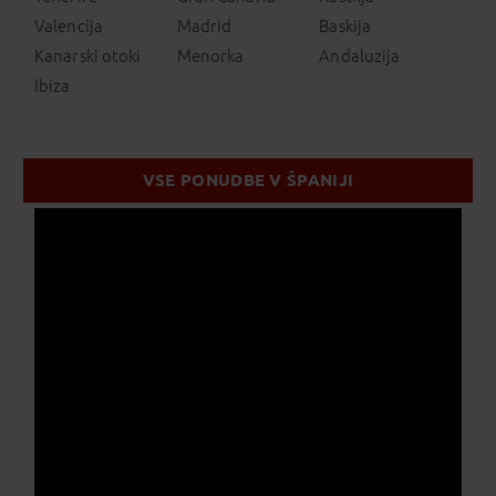
Valencija
Madrid
Baskija
Kanarski otoki
Menorka
Andaluzija
Ibiza
VSE PONUDBE V ŠPANIJI