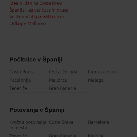
Idealni dan na Costa Bravi
Španija – za vse čute in okuse
Velikonočni španski trojček
Odkrijte Mallorco
Počitnice v Španiji
Costa Brava
Costa Dorada
Kanarski otoki
Katalonija
Mallorca
Malaga
Tenerife
Gran Canaria
Potovanja v Španiji
Krožna potovanja
Costa Brava
Barcelona
in mesta
Tenerife
Gran Canaria
Kastilja