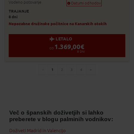
Vodeno potovanje
Datumi odhodov
TRAJANJE
Zagotovljen odhod
8 dni
Skoraj zagotovljen odhod
Zasedeno
Nepozabne družinske počitnice na Kanarskih otokih
Status je informativen. Lahko se spre
prodaje.
LETALO
1.369,00
€
OD
8
DNI
1
2
3
4
You're
page
page
page
page
page
on
page
Več o španskih doživetjih si lahko
preberete v blogu palminih vodnikov:
Doživeti Madrid in Valencijo