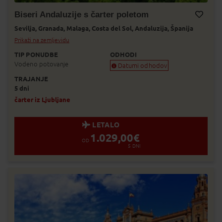
Biseri Andaluzije s čarter poletom
Sevilja,
Granada,
Malaga,
Costa del Sol,
Andaluzija,
Španija
Dodaj v Moj izbor
Prikaži na zemljevidu
TIP PONUDBE
ODHODI
Vodeno potovanje
Datumi odhodov
TRAJANJE
Zagotovljen odhod
5 dni
Skoraj zagotovljen odhod
Zasedeno
čarter iz Ljubljane
Status je informativen. Lahko se spre
prodaje.
LETALO
1.029,00
€
OD
5
DNI