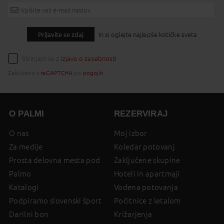
Prijavite se zdaj
In si oglejte najlepše kotičke sveta
Strinjam se z
izjavo o zasebnosti
Zaščiteno z
reCAPTCHA
po
pogojih
.
O PALMI
REZERVIRAJ
O nas
Moj izbor
Za medije
Koledar potovanj
Prosta delovna mesta pod
Zaključene skupine
Palmo
Hoteli in apartmaji
Katalogi
Vodena potovanja
Podpiramo slovenski šport
Počitnice z letalom
Darilni bon
Križarjenja