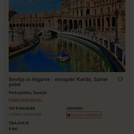
Sevilja in Algarve - evropski Karibi, čarter
polet
Dodaj v Moj izbor
Portugalska,
Španija
Prikaži na zemljevidu
TIP PONUDBE
ODHODI
Vodeno potovanje
Datumi odhodov
TRAJANJE
Zagotovljen odhod
5 dni
Skoraj zagotovljen odhod