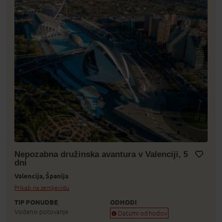
Nepozabna družinska avantura v Valenciji, 5
dni
Dodaj v Moj izbor
Valencija,
Španija
Prikaži na zemljevidu
TIP PONUDBE
ODHODI
Vodeno potovanje
Datumi odhodov