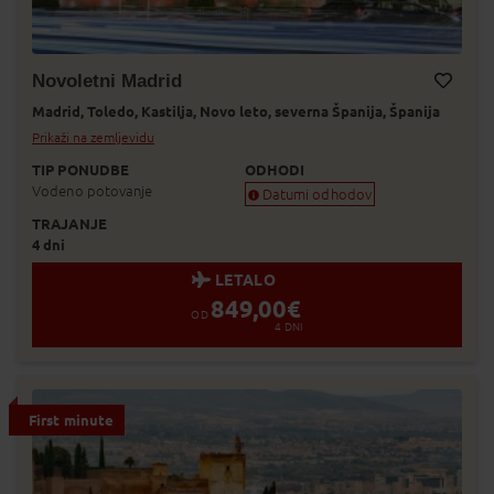
Novoletni Madrid
Madrid,
Toledo,
Kastilja,
Novo leto,
severna Španija,
Španija
Dodaj v Moj izbor
Prikaži na zemljevidu
TIP PONUDBE
ODHODI
Vodeno potovanje
Datumi odhodov
TRAJANJE
Zagotovljen odhod
4 dni
Skoraj zagotovljen odhod
Zasedeno
LETALO
Status je informativen. Lahko se spre
849,00
€
prodaje.
OD
4
DNI
First minute