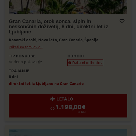
Gran Canaria, otok sonca, sipin in
neskončnih doživetij, 8 dni, direktni let iz
Dodaj v Moj izbor
Ljubljane
Kanarski otoki,
Novo leto,
Gran Canaria,
Španija
Prikaži na zemljevidu
TIP PONUDBE
ODHODI
Vodeno potovanje
Datumi odhodov
TRAJANJE
Zagotovljen odhod
8 dni
Skoraj zagotovljen odhod
Zasedeno
direktni let iz Ljubljane na Gran Canario
Status je informativen. Lahko se spre
prodaje.
LETALO
1.198,00
€
OD
8
DNI