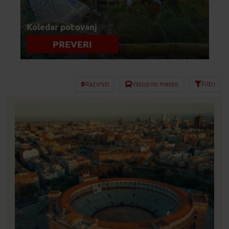
Koledar potovanj
PREVERI
Razvrsti
Vstopno mesto
Filtri