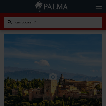
Kam potujem?
Odrasla
Otrok