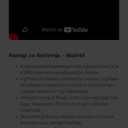
Namigi za doživetja – Madrid
Kraljeva palača španskega kralja Juana Carlosa, ki je
z 2800 sobanami največja palača v Evropi,
trg Plaza de Cibeles z znamenito fontano, trg Plaza
de la España s kipom Don Kihota in Sanča Panse in
najlepši renesančni trg Plaza Mayor,
veličastni muzej El Prado, ki združuje najboljša dela
Goye, Velazqueza, El Greca in drugih velikanov
umetnosti,
neverjetni El Rastro, največja evropska tržnica na
prostem v srcu starega Madrida,