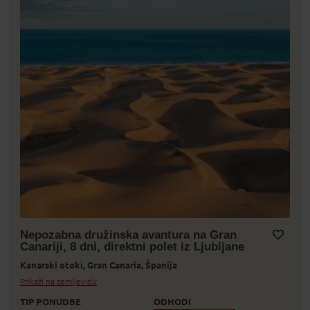
Nepozabna družinska avantura na Gran
Canariji, 8 dni, direktni polet iz Ljubljane
Dodaj v Moj izbor
Kanarski otoki,
Gran Canaria,
Španija
Prikaži na zemljevidu
TIP PONUDBE
ODHODI