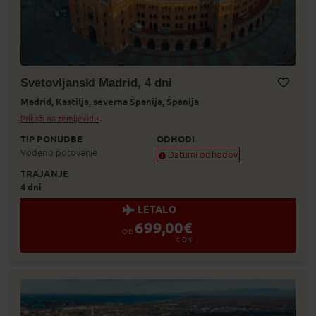
Svetovljanski Madrid, 4 dni
Madrid,
Kastilja,
severna Španija,
Španija
Dodaj v Moj izbor
Prikaži na zemljevidu
TIP PONUDBE
ODHODI
Vodeno potovanje
Datumi odhodov
TRAJANJE
Zagotovljen odhod
4 dni
Skoraj zagotovljen odhod
Zasedeno
LETALO
Status je informativen. Lahko se spre
699,00
€
prodaje.
OD
4
DNI